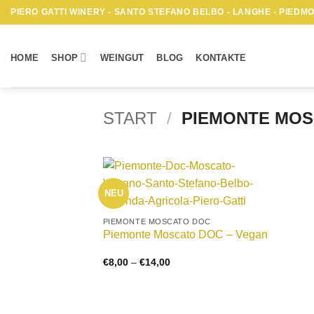
Zum
PIERO GATTI WINERY - SANTO STEFANO BELBO - LANGHE - PIEDMON
Inhalt
springen
HOME
SHOP
WEINGUT
BLOG
KONTAKTE
START
/
PIEMONTE MOS
NEU
+
PIEMONTE MOSCATO DOC
Piemonte Moscato DOC – Vegan
Preisspanne:
€
8,00
–
€
14,00
€8,00
bis
€14,00