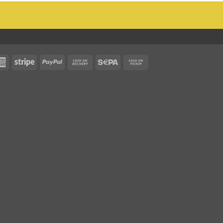
rCard
American
Stripe
PayPal
Cash
Sepa
Cash
Express
On
on
Delivery
Pickup