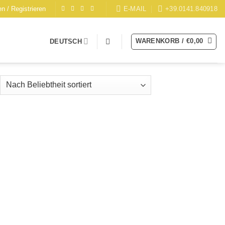
E-MAIL
+39.0141.840918
n / Registrieren
WARENKORB /
€
0,00
DEUTSCH