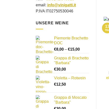
email:
info@vinigatti.it
P.IVA IT02750530046
UNSERE WEINE
1
Ma
Piemonte Brachetto
DOC
Preisspanne:
€
8,00
–
€
15,00
€8,00
Grappa di Brachetto
bis
"Barbara"
€15,00
€
30,00
e
Violetta – Rotwein
€
12,50
Grappa di Moscato
"Barbara"
€
30,00