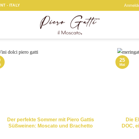
T - ITALY
Anmelde
0
25
i
Mai
Der perfekte Sommer mit Piero Gattis
Die E
Süßweinen: Moscato und Brachetto
DOC, e