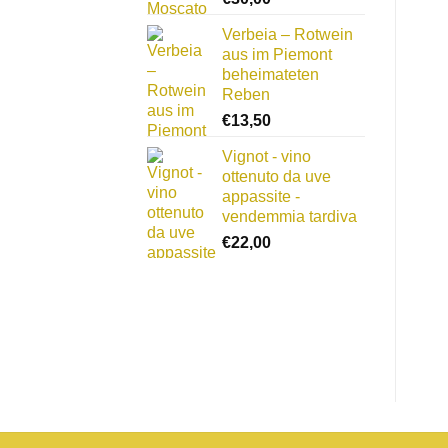
Verbeia – Rotwein
aus im Piemont
beheimateten
Reben
€
13,50
Vignot - vino
ottenuto da uve
appassite -
vendemmia tardiva
€
22,00