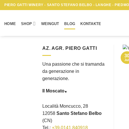
Zum
PIERO GATTI WINERY - SANTO STEFANO BELBO - LANGHE - PIEDMON
Inhalt
springen
HOME
SHOP
WEINGUT
BLOG
KONTAKTE
AZ. AGR. PIERO GATTI
3
Jul
Una passione che si tramanda
da generazione in
generazione.
.
Il Moscato
Località Moncucco, 28
12058
Santo Stefano Belbo
(CN)
Tel.:
+39.0141.840918