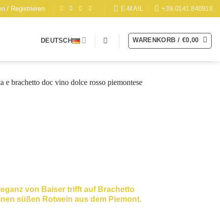
E-MAIL
+39.0141.840918
n / Registrieren
WARENKORB /
€
0,00
DEUTSCH
leganz von Baiser trifft auf Brachetto
inen süßen Rotwein aus dem Piemont.