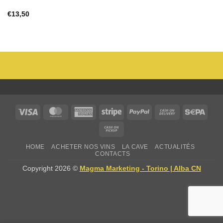
€
13,50
Visa
MasterCard
American
Stripe
PayPal
Cash
Sepa
Express
On
Cash
Delivery
on
HOME
ACHETER NOS VINS
LA CAVE
ACTUALITÉS
Pickup
CONTACTS
Copyright 2026 ©
Magma Marketing - Torino | Alba CN