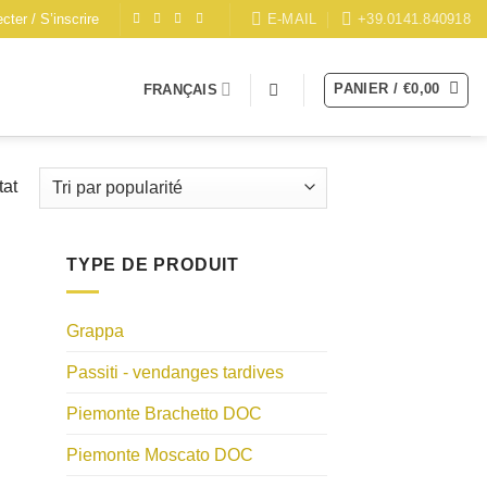
E-MAIL
+39.0141.840918
ter / S’inscrire
PANIER /
€
0,00
FRANÇAIS
tat
TYPE DE PRODUIT
Grappa
Passiti - vendanges tardives
Piemonte Brachetto DOC
Piemonte Moscato DOC