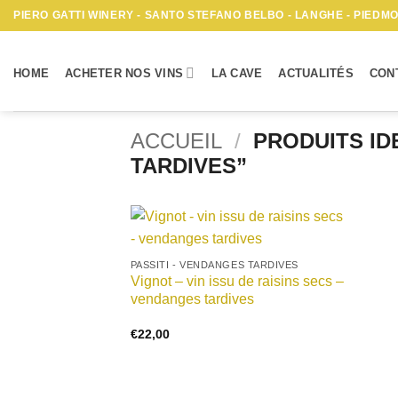
Passer
PIERO GATTI WINERY - SANTO STEFANO BELBO - LANGHE - PIEDMON
au
contenu
HOME
ACHETER NOS VINS
LA CAVE
ACTUALITÉS
CON
ACCUEIL
/
PRODUITS ID
TARDIVES”
+
PASSITI - VENDANGES TARDIVES
Vignot – vin issu de raisins secs –
vendanges tardives
€
22,00