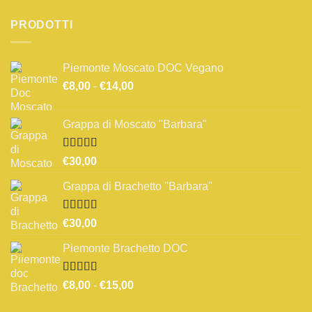
PRODOTTI
Piemonte Moscato DOC Vegano
Fascia
€
8,00
-
€
14,00
di
prezzo:
Grappa di Moscato "Barbara"
da
€8,00
a
Valutato
€
30,00
3.67
su 5
€14,00
Grappa di Brachetto "Barbara"
Valutato
€
30,00
4.00
su 5
Piemonte Brachetto DOC
Valutato
Fascia
€
8,00
-
€
15,00
4.33
su 5
di