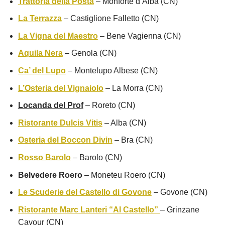
Trattoria della Posta
– Monforte d’Alba (CN)
La Terrazza
– Castiglione Falletto (CN)
La Vigna del Maestro
– Bene Vagienna (CN)
Aquila Nera
– Genola (CN)
Ca’ del Lupo
– Montelupo Albese (CN)
L’Osteria del Vignaiolo
– La Morra (CN)
Locanda del Prof
– Roreto (CN)
Ristorante Dulcis Vitis
– Alba (CN)
Osteria del Boccon Divin
– Bra (CN)
Rosso Barolo
– Barolo (CN)
Belvedere Roero
– Moneteu Roero (CN)
Le Scuderie del Castello di Govone
– Govone (CN)
Ristorante Marc Lanteri “Al Castello”
– Grinzane
Cavour (CN)