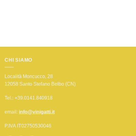
CHI SIAMO
Località Moncucco, 28
12058 Santo Stefano Belbo (CN)
Tel.: +39.0141.840918
email:
info@vinigatti.it
P.IVA IT02750530046