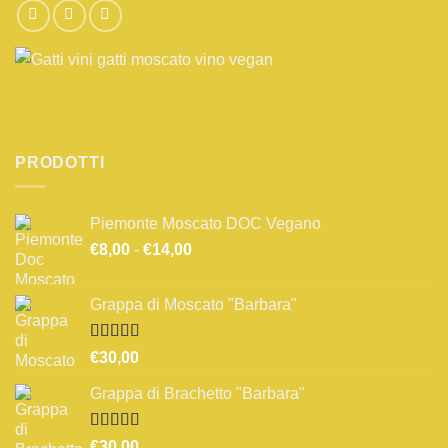
PRODOTTI
Piemonte Moscato DOC Vegano
Fascia
€
8,00
-
€
14,00
di
prezzo:
Grappa di Moscato "Barbara"
da
€8,00
a
Valutato
€
30,00
3.67
su 5
€14,00
Grappa di Brachetto "Barbara"
Valutato
€
30,00