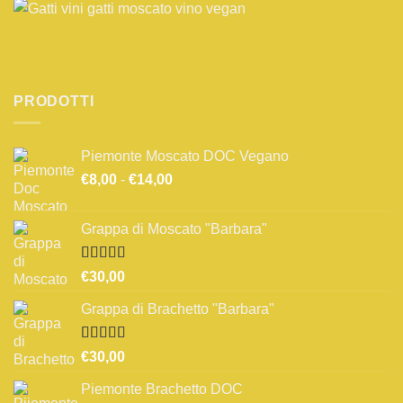
PRODOTTI
Piemonte Moscato DOC Vegano
Fascia
€
8,00
-
€
14,00
di
prezzo:
Grappa di Moscato "Barbara"
da
€8,00
a
Valutato
€
30,00
3.67
su 5
€14,00
Grappa di Brachetto "Barbara"
Valutato
€
30,00
4.00
su 5
Piemonte Brachetto DOC