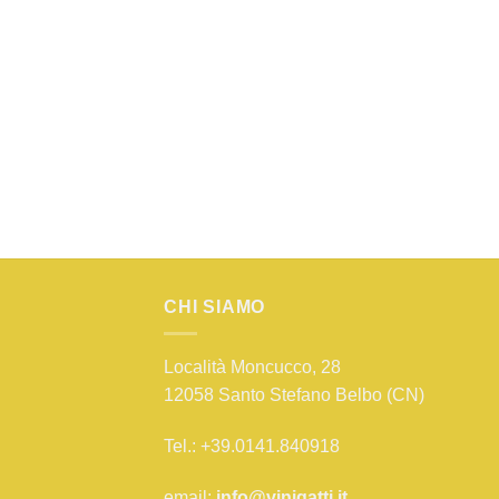
CHI SIAMO
Località Moncucco, 28
12058 Santo Stefano Belbo (CN)
Tel.: +39.0141.840918
email:
info@vinigatti.it