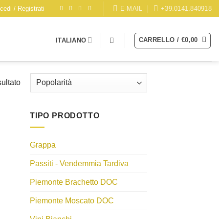
E-MAIL
+39.0141.840918
cedi / Registrati
CARRELLO /
€
0,00
ITALIANO
sultato
TIPO PRODOTTO
Grappa
Passiti - Vendemmia Tardiva
Piemonte Brachetto DOC
Piemonte Moscato DOC