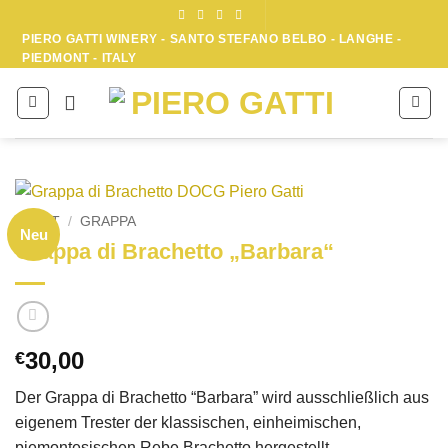
Zum
Inhalt
PIERO GATTI WINERY - SANTO STEFANO BELBO - LANGHE -
PIEDMONT - ITALY
springen
START
/
GRAPPA
Neu
Grappa di Brachetto „Barbara“
30,00
€
Der Grappa di Brachetto “Barbara” wird ausschließlich aus
eigenem Trester der klassischen, einheimischen,
piemontesischen Rebe Brachetto hergestellt.