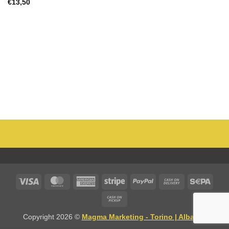
€
13,50
Visa
MasterCard
American
Stripe
PayPal
Cash
Sepa
Express
On
Cash
Delivery
on
Copyright 2026 ©
Magma Marketing - Torino | Alba CN
Pickup