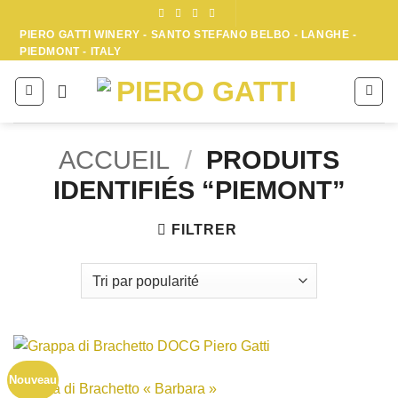
Passer
au
PIERO GATTI WINERY - SANTO STEFANO BELBO - LANGHE -
PIEDMONT - ITALY
contenu
ACCUEIL
/
PRODUITS
IDENTIFIÉS “PIEMONT”
FILTRER
GRAPPA
Nouveau
Grappa di Brachetto « Barbara »