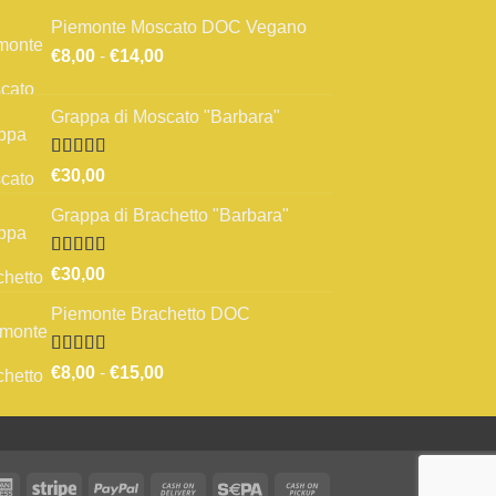
Piemonte Moscato DOC Vegano
Fascia
€
8,00
-
€
14,00
di
prezzo:
Grappa di Moscato "Barbara"
da
€8,00
a
Valutato
€
30,00
3.67
su 5
€14,00
Grappa di Brachetto "Barbara"
Valutato
€
30,00
4.00
su 5
Piemonte Brachetto DOC
Valutato
Fascia
€
8,00
-
€
15,00
4.33
su 5
di
prezzo:
da
€8,00
a
rCard
American
Stripe
PayPal
Cash
Sepa
Cash