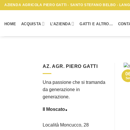
Skip
AZIENDA AGRICOLA PIERO GATTI - SANTO STEFANO BELBO - LANGH
to
content
HOME
ACQUISTA
L’AZIENDA
GATTI E ALTRO…
CONTA
AZ. AGR. PIERO GATTI
0
Se
Una passione che si tramanda
da generazione in
generazione.
.
Il Moscato
Località Moncucco, 28