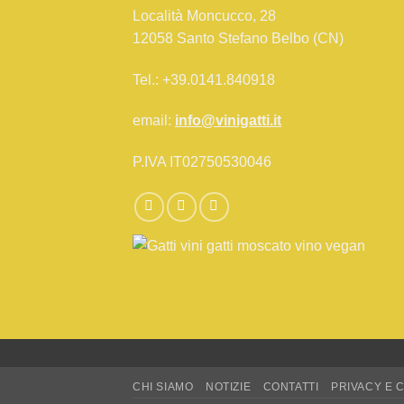
Località Moncucco, 28
12058 Santo Stefano Belbo (CN)
Tel.: +39.0141.840918
email:
info@vinigatti.it
P.IVA IT02750530046
CHI SIAMO
NOTIZIE
CONTATTI
PRIVACY E 