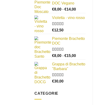
DOC Vegano
Fascia
€
8,00
-
€
14,00
di
Violetta - vino rosso
prezzo:
da
€8,00
Valutato
€
12,50
3.00
su
a
5
Piemonte Brachetto
€14,00
DOC
Valutato
Fascia
€
8,00
-
€
15,00
4.33
su 5
di
Grappa di Brachetto
prezzo:
"Barbara"
da
€8,00
a
Valutato
€
30,00
4.00
su 5
€15,00
CATEGORIE