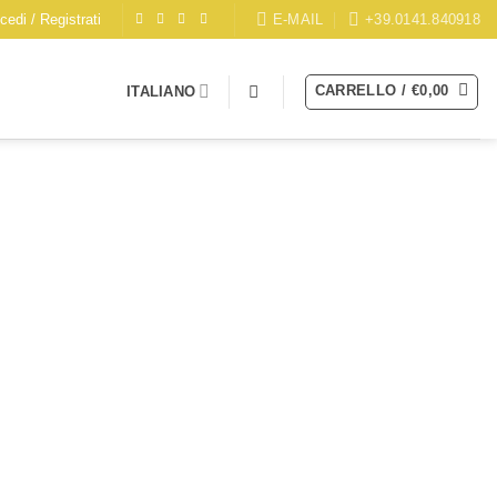
E-MAIL
+39.0141.840918
cedi / Registrati
CARRELLO /
€
0,00
ITALIANO