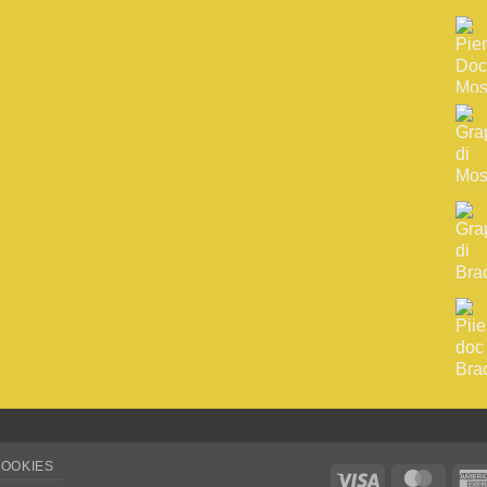
COOKIES
Visa
Maste