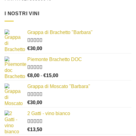
I NOSTRI VINI
Grappa di Brachetto "Barbara"
Valutato
€
30,00
4.00
su 5
Piemonte Brachetto DOC
Valutato
Fascia
€
8,00
-
€
15,00
4.33
su 5
di
Grappa di Moscato "Barbara"
prezzo:
da
€8,00
Valutato
€
30,00
3.67
su 5
a
2 Gatti - vino bianco
€15,00
Valutato
€
13,50
3.50
su