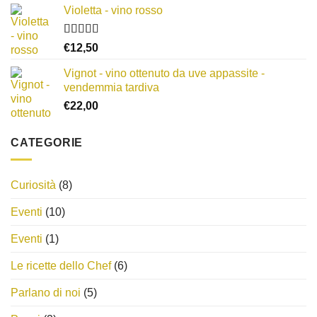
5
Violetta - vino rosso
Valutato
€
12,50
3.00
su
5
Vignot - vino ottenuto da uve appassite -
vendemmia tardiva
€
22,00
CATEGORIE
Curiosità
(8)
Eventi
(10)
Eventi
(1)
Le ricette dello Chef
(6)
Parlano di noi
(5)