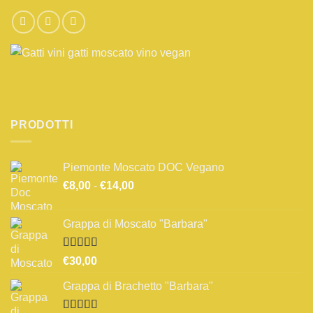
PRODOTTI
Piemonte Moscato DOC Vegano
Fascia
€
8,00
-
€
14,00
di
prezzo:
Grappa di Moscato "Barbara"
da
€8,00
a
Valutato
€
30,00
3.67
su 5
€14,00
Grappa di Brachetto "Barbara"