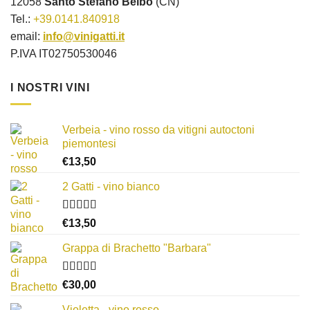
12058
Santo Stefano Belbo
(CN)
Tel.:
+39.0141.840918
email:
info@vinigatti.it
P.IVA IT02750530046
I NOSTRI VINI
Verbeia - vino rosso da vitigni autoctoni
piemontesi
€
13,50
2 Gatti - vino bianco
Valutato
€
13,50
3.50
su
5
Grappa di Brachetto "Barbara"
Valutato
€
30,00
4.00
su 5
Violetta - vino rosso