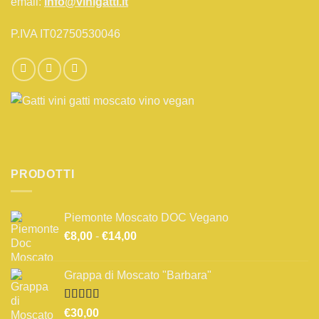
email:
info@vinigatti.it
P.IVA IT02750530046
PRODOTTI
Piemonte Moscato DOC Vegano
Fascia
€
8,00
-
€
14,00
di
prezzo:
Grappa di Moscato "Barbara"
da
€8,00
a
Valutato
€
30,00