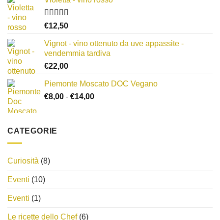
Valutato
€
12,50
3.00
su
5
Vignot - vino ottenuto da uve appassite -
vendemmia tardiva
€
22,00
Piemonte Moscato DOC Vegano
Fascia
€
8,00
-
€
14,00
di
prezzo:
da
CATEGORIE
€8,00
a
€14,00
Curiosità
(8)
Eventi
(10)
Eventi
(1)
Le ricette dello Chef
(6)