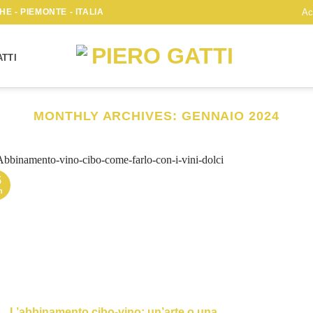
E - PIEMONTE - ITALIA
Ac
TTI
MONTHLY ARCHIVES:
GENNAIO 2024
5
n
L’abbinamento cibo-vino: un’arte o una