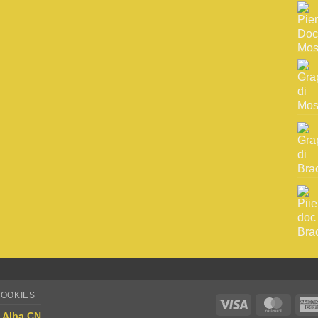
COOKIES
Visa
Maste
| Alba CN