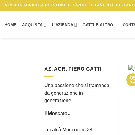
Skip
AZIENDA AGRICOLA PIERO GATTI - SANTO STEFANO BELBO - LANGH
to
content
HOME
ACQUISTA
L’AZIENDA
GATTI E ALTRO…
CONTA
AZ. AGR. PIERO GATTI
0
Ge
Una passione che si tramanda
da generazione in
generazione.
.
Il Moscato
Località Moncucco, 28