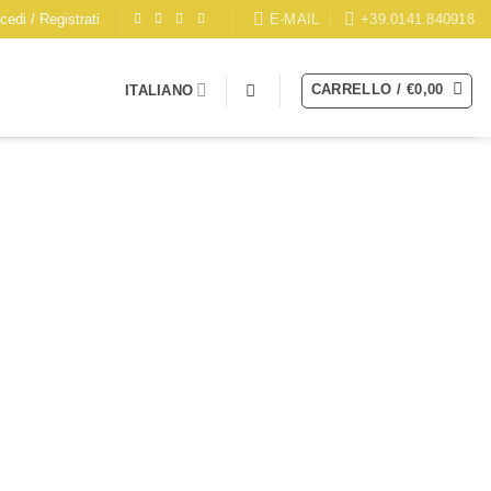
E-MAIL
+39.0141.840918
cedi / Registrati
CARRELLO /
€
0,00
ITALIANO