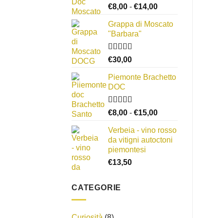
Fascia
€
8,00
-
€
14,00
di
Grappa di Moscato
prezzo:
"Barbara"
da
€8,00
a
Valutato
€
30,00
3.67
su 5
€14,00
Piemonte Brachetto
DOC
Valutato
Fascia
€
8,00
-
€
15,00
4.33
su 5
di
Verbeia - vino rosso
prezzo:
da vitigni autoctoni
da
piemontesi
€8,00
€
13,50
a
€15,00
CATEGORIE
Curiosità
(8)