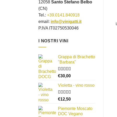
12058
Santo Stefano Belbo
(CN)
Tel.:
+39.0141.840918
email:
info@vinigatti.it
P.IVA IT02750530046
I NOSTRI VINI
Grappa di Brachetto
"Barbara"
Valutato
€
30,00
4.00
su 5
Violetta - vino rosso
Valutato
€
12,50
3.00
su
5
Piemonte Moscato
DOC Vegano