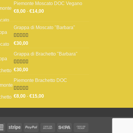
Piemonte Moscato DOC Vegano
Fascia
€
8,00
-
€
14,00
di
prezzo:
Grappa di Moscato "Barbara"
da
€8,00
a
Valutato
€
30,00
3.67
su 5
€14,00
Grappa di Brachetto "Barbara"
Valutato
€
30,00
4.00
su 5
Piemonte Brachetto DOC
Valutato
Fascia
€
8,00
-
€
15,00
4.33
su 5
di
prezzo:
da
€8,00
a
rCard
American
Stripe
PayPal
Cash
Sepa
Cash