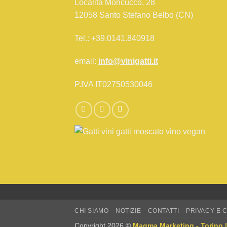
Località Moncucco, 28
12058 Santo Stefano Belbo (CN)
Tel.: +39.0141.840918
email:
info@vinigatti.it
P.IVA IT02750530046
CHI SIAMO
NOTIZIE
CONTATTI
PRIVACY E 
Copyright 2026 ©
Magma Marketing - Torino 