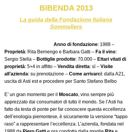
BIBENDA 2013
La guida della Fondazione Italiana
Sommeliers
Anno di fondazione
: 1988 –
Proprietà
: Rita Bernengo e Barbara Gatti –
Fa il vino
:
Sergio Stella –
Bottiglie prodotte
: 70.000 –
Ettari vitati di
proprietà
: 5+4 in affitto –
Vendita diretta
: sì –
Visite
all’azienda
: su prenotazione –
Come arrivarci
: dalla A21,
uscita di Asti est e procedere per Santo Stefano Belbo
E’ un gran momento per il
Moscato
, vino sempre più
apprezzato dai consumatori di tutto il mondo. Se l’Asti ha
fatto da testa di ponte per far conoscere questa eccellenza
dell’enologia piemontese, è sicuramente la versione “tappo
raso” a rappresentare l’eccellenza. L’azienda, fondata nel
1988 da
Piero Gatti
e ora condotta dalla moglie
Rita
e