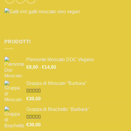
PRODOTTI
Piemonte Moscato DOC Vegano
Fascia
€
8,00
-
€
14,00
di
prezzo:
Grappa di Moscato "Barbara"
da
€8,00
a
Valutato
€
30,00
3.67
su 5
€14,00
Grappa di Brachetto "Barbara"
Valutato
€
30,00
4.00
su 5