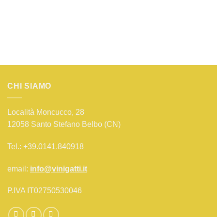
CHI SIAMO
Località Moncucco, 28
12058 Santo Stefano Belbo (CN)
Tel.: +39.0141.840918
email:
info@vinigatti.it
P.IVA IT02750530046