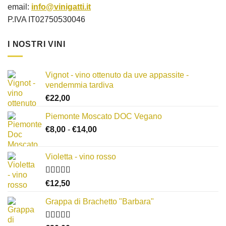
email:
info@vinigatti.it
P.IVA IT02750530046
I NOSTRI VINI
Vignot - vino ottenuto da uve appassite -
vendemmia tardiva
€
22,00
Piemonte Moscato DOC Vegano
Fascia
€
8,00
-
€
14,00
di
prezzo:
Violetta - vino rosso
da
€8,00
Valutato
a
€
12,50
3.00
su
€14,00
5
Grappa di Brachetto "Barbara"