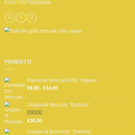
P.IVA IT02750530046
PRODOTTI
Piemonte Moscato DOC Vegano
Fascia
€
8,00
-
€
14,00
di
prezzo:
Grappa di Moscato "Barbara"
da
€8,00
a
Valutato
€
30,00
3.67
su 5
€14,00
Grappa di Brachetto "Barbara"