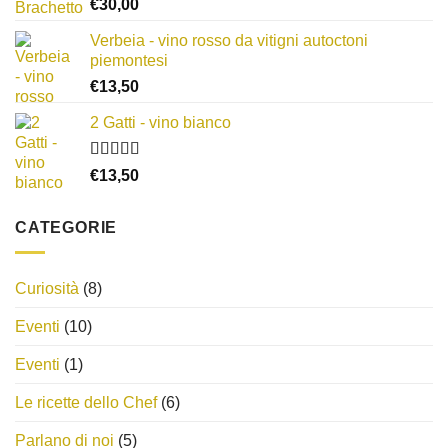
Valutato
€
30,00
4.00
su 5
Verbeia - vino rosso da vitigni autoctoni
piemontesi
€
13,50
2 Gatti - vino bianco
Valutato
€
13,50
3.50
su
5
CATEGORIE
Curiosità
(8)
Eventi
(10)
Eventi
(1)
Le ricette dello Chef
(6)
Parlano di noi
(5)