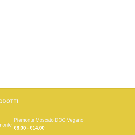
ODOTTI
Piemonte Moscato DOC Vegano
Fascia
€
8,00
-
€
14,00
di