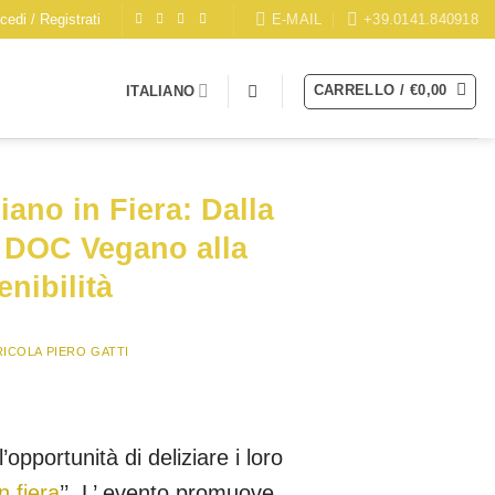
E-MAIL
+39.0141.840918
cedi / Registrati
CARRELLO /
€
0,00
ITALIANO
giano in Fiera: Dalla
 DOC Vegano alla
nibilità
RICOLA PIERO GATTI
opportunità di deliziare i loro
n fiera
’’. L’ evento promuove