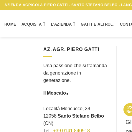
Skip
AZIENDA AGRICOLA PIERO GATTI - SANTO STEFANO BELBO - LANGH
to
content
HOME
ACQUISTA
L’AZIENDA
GATTI E ALTRO…
CONTA
AZ. AGR. PIERO GATTI
Una passione che si tramanda
da generazione in
generazione.
.
Il Moscato
2
Località Moncucco, 28
No
12058
Santo Stefano Belbo
Gl
(CN)
pa
Tel.:
+39.0141.840918