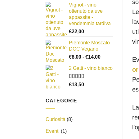
so
Vignot - vino
prezzo:
Le
ottenuto da uve
da
appassite -
€8,00
la
vendemmia tardiva
a
ut
€
22,00
€15,00
vi
Piemonte Moscato
DOC Vegano
Fascia
€
8,00
-
€
14,00
Ev
di
2 Gatti - vino bianco
or
prezzo:
da
Pe
€8,00
Valutato
€
13,50
es
3.50
su
a
5
€14,00
CATEGORIE
La
re
Curiosità
(8)
l’
Eventi
(1)