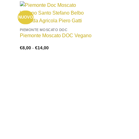
+
NUOVO
+
GRAPPA
Grappa di Moscat
PIEMONTE MOSCATO DOC
Piemonte Moscato DOC Vegano
€
30,00
Fascia
€
8,00
-
€
14,00
di
prezzo:
da
€8,00
a
€14,00