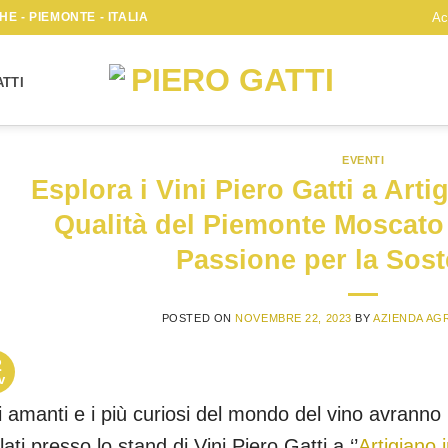
E - PIEMONTE - ITALIA
Ac
TTI
EVENTI
Esplora i Vini Piero Gatti a Arti
Qualità del Piemonte Moscato
Passione per la Soste
POSTED ON
NOVEMBRE 22, 2023
BY
AZIENDA AG
2
v
i amanti e i più curiosi del mondo del vino avranno l’
lati presso lo stand di Vini Piero Gatti a ‘’
Artigiano i