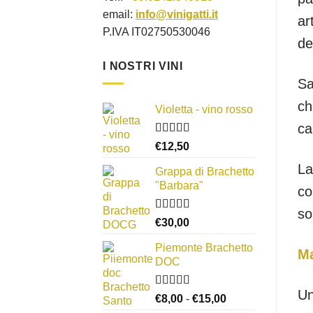
email:
info@vinigatti.it
ar
P.IVA IT02750530046
de
I NOSTRI VINI
Sa
ch
Violetta - vino rosso
ca
Valutato
€
12,50
3.00
su
5
La
Grappa di Brachetto
"Barbara"
co
so
Valutato
€
30,00
4.00
su 5
Piemonte Brachetto
Ma
DOC
Un
Valutato
Fascia
€
8,00
-
€
15,00
4.33
su 5
di