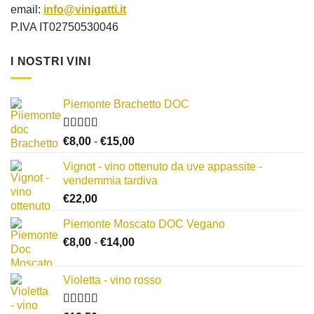
email:
info@vinigatti.it
P.IVA IT02750530046
I NOSTRI VINI
Piemonte Brachetto DOC
Valutato
Fascia
€
8,00
-
€
15,00
4.33
su 5
di
Vignot - vino ottenuto da uve appassite -
prezzo:
vendemmia tardiva
da
€
22,00
€8,00
a
Piemonte Moscato DOC Vegano
€15,00
Fascia
€
8,00
-
€
14,00
di
prezzo:
Violetta - vino rosso
da
€8,00