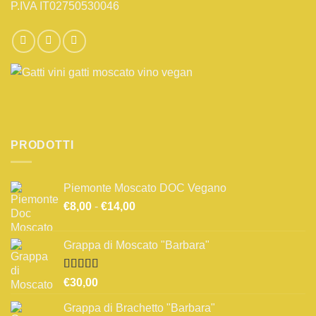
P.IVA IT02750530046
PRODOTTI
Piemonte Moscato DOC Vegano
Fascia
€
8,00
-
€
14,00
di
prezzo:
Grappa di Moscato "Barbara"
da
€8,00
a
Valutato
€
30,00
3.67
su 5
€14,00
Grappa di Brachetto "Barbara"