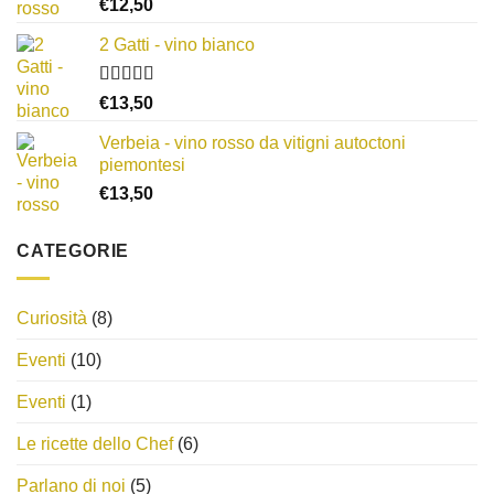
Valutato
a
€
12,50
3.00
su
€14,00
5
2 Gatti - vino bianco
Valutato
€
13,50
3.50
su
5
Verbeia - vino rosso da vitigni autoctoni
piemontesi
€
13,50
CATEGORIE
Curiosità
(8)
Eventi
(10)
Eventi
(1)
Le ricette dello Chef
(6)
Parlano di noi
(5)