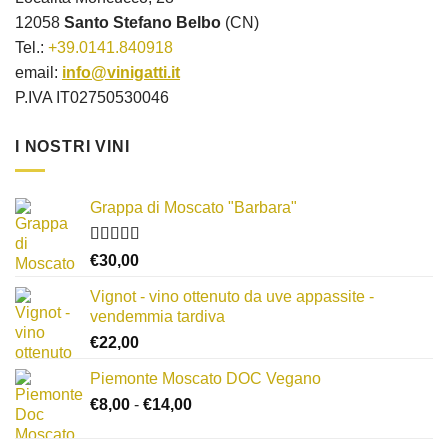
12058
Santo Stefano Belbo
(CN)
Tel.:
+39.0141.840918
email:
info@vinigatti.it
P.IVA IT02750530046
I NOSTRI VINI
Grappa di Moscato "Barbara"
Valutato
€
30,00
3.67
su 5
Vignot - vino ottenuto da uve appassite -
vendemmia tardiva
€
22,00
Piemonte Moscato DOC Vegano
Fascia
€
8,00
-
€
14,00
di
prezzo: