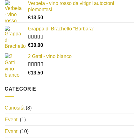
Verbeia - vino rosso da vitigni autoctoni
da
piemontesi
€8,00
€
13,50
a
€14,00
Grappa di Brachetto "Barbara"
Valutato
€
30,00
4.00
su 5
2 Gatti - vino bianco
Valutato
€
13,50
3.50
su
5
CATEGORIE
Curiosità
(8)
Eventi
(1)
Eventi
(10)