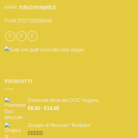
email:
info@vinigatti.it
P.IVA IT02750530046
PRODOTTI
Piemonte Moscato DOC Vegano
Fascia
€
8,00
-
€
14,00
di
prezzo:
Grappa di Moscato "Barbara"
da
€8,00