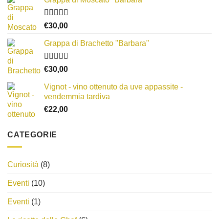
Valutato
€
30,00
3.67
su 5
Grappa di Brachetto "Barbara"
Valutato
€
30,00
4.00
su 5
Vignot - vino ottenuto da uve appassite -
vendemmia tardiva
€
22,00
CATEGORIE
Curiosità
(8)
Eventi
(10)
Eventi
(1)