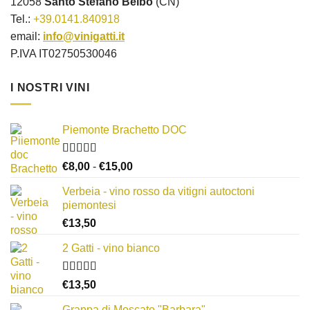
12058
Santo Stefano Belbo
(CN)
Tel.:
+39.0141.840918
email:
info@vinigatti.it
P.IVA IT02750530046
I NOSTRI VINI
Piemonte Brachetto DOC
Valutato
Fascia
€
8,00
-
€
15,00
4.33
su 5
di
Verbeia - vino rosso da vitigni autoctoni
prezzo:
piemontesi
da
€
13,50
€8,00
a
2 Gatti - vino bianco
€15,00
Valutato
€
13,50
3.50
su
5
Grappa di Moscato "Barbara"