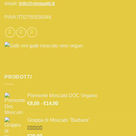
email:
info@vinigatti.it
P.IVA IT02750530046
PRODOTTI
Piemonte Moscato DOC Vegano
Fascia
€
8,00
-
€
14,00
di
prezzo:
Grappa di Moscato "Barbara"
da
€8,00
a
Valutato