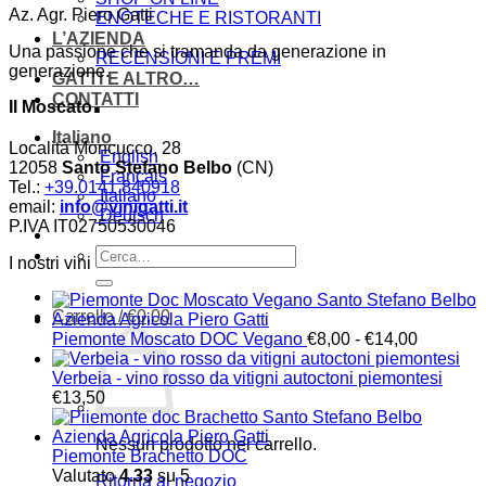
Az. Agr. Piero Gatti
ENOTECHE E RISTORANTI
L’AZIENDA
Una passione che si tramanda da generazione in
RECENSIONI E PREMI
generazione.
GATTI E ALTRO…
.
CONTATTI
Il Moscato
Italiano
Località Moncucco, 28
English
12058
Santo Stefano Belbo
(CN)
Français
Tel.:
+39.0141.840918
Italiano
email:
info@vinigatti.it
Deutsch
P.IVA IT02750530046
Cerca:
I nostri vini
Carrello /
€
0,00
Fascia
Piemonte Moscato DOC Vegano
€
8,00
-
€
14,00
di
prezzo:
Verbeia - vino rosso da vitigni autoctoni piemontesi
da
€
13,50
€8,00
a
Nessun prodotto nel carrello.
€14,00
Piemonte Brachetto DOC
Valutato
4.33
su 5
Ritorna al negozio