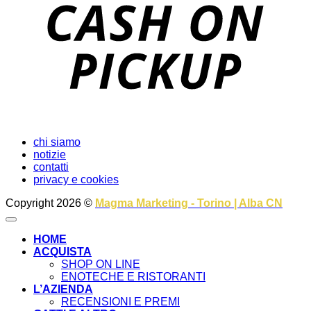
P
chi siamo
notizie
contatti
privacy e cookies
Copyright 2026 ©
Magma Marketing - Torino | Alba CN
HOME
ACQUISTA
SHOP ON LINE
ENOTECHE E RISTORANTI
L’AZIENDA
RECENSIONI E PREMI