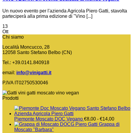
Un nuovo evento per l'azienda Agricola Piero Gatti, stavolta
parteciperà alla prima edizione di "Vino [...]
13
Ott
Chi siamo
Località Moncucco, 28
12058 Santo Stefano Belbo (CN)
Tel.: +39.0141.840918
email:
info@vinigatti.it
P.IVA IT02750530046
Prodotti
Fascia
Piemonte Moscato DOC Vegano
€
8,00
-
€
14,00
di
Grappa di
prezzo:
Moscato "Barbara"