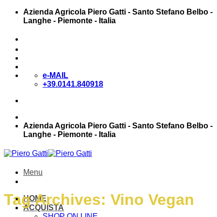
Skip
Azienda Agricola Piero Gatti - Santo Stefano Belbo -
to
Langhe - Piemonte - Italia
content
Accedi / Registrati
e-MAIL
+39.0141.840918
Azienda Agricola Piero Gatti - Santo Stefano Belbo -
Langhe - Piemonte - Italia
Menu
Tag Archives:
Vino Vegan
HOME
ACQUISTA
SHOP ON LINE