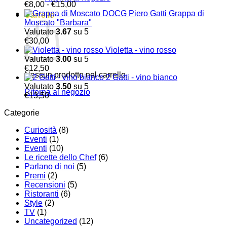
Fascia
€
8,00
-
€
15,00
di
Grappa di
Carrello
prezzo:
Moscato "Barbara"
da
Valutato
3.67
su 5
€8,00
€
30,00
a
Violetta - vino rosso
€15,00
Valutato
3.00
su 5
€
12,50
Nessun prodotto nel carrello.
2 Gatti - vino bianco
Valutato
3.50
su 5
Ritorna al negozio
€
13,50
Categorie
Curiosità
(8)
Eventi
(1)
Eventi
(10)
Le ricette dello Chef
(6)
Parlano di noi
(5)
Premi
(2)
Recensioni
(5)
Ristoranti
(6)
Style
(2)
TV
(1)
Uncategorized
(12)