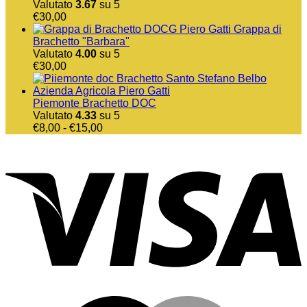
da
Valutato
3.67
su 5
€8,00
€
30,00
a
Grappa di
€14,00
Brachetto "Barbara"
Valutato
4.00
su 5
€
30,00
Piemonte Brachetto DOC
Valutato
4.33
su 5
Fascia
€
8,00
-
€
15,00
di
V
prezzo:
da
€8,00
a
€15,00
M