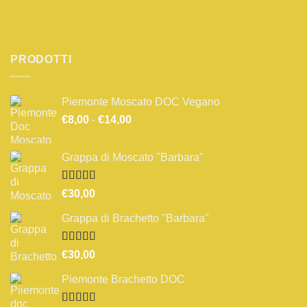
PRODOTTI
Piemonte Moscato DOC Vegano
Fascia
€
8,00
-
€
14,00
di
prezzo:
Grappa di Moscato "Barbara"
da
€8,00
a
Valutato
€
30,00
3.67
su 5
€14,00
Grappa di Brachetto "Barbara"
Valutato
€
30,00
4.00
su 5
Piemonte Brachetto DOC