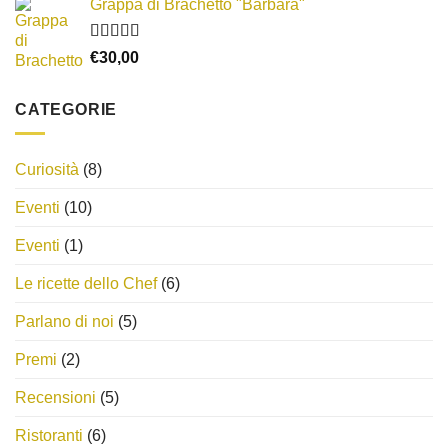
Grappa di Brachetto "Barbara"
Valutato
€
30,00
4.00
su 5
CATEGORIE
Curiosità
(8)
Eventi
(10)
Eventi
(1)
Le ricette dello Chef
(6)
Parlano di noi
(5)
Premi
(2)
Recensioni
(5)
Ristoranti
(6)