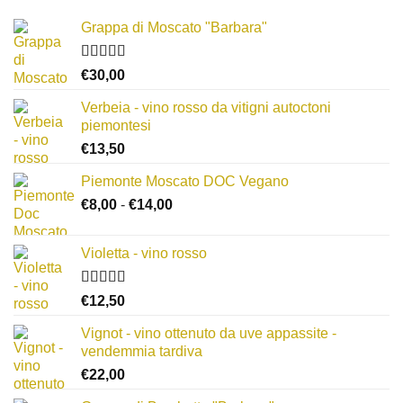
Grappa di Moscato "Barbara"
Valutato
€
30,00
3.67
su 5
Verbeia - vino rosso da vitigni autoctoni
piemontesi
€
13,50
Piemonte Moscato DOC Vegano
Fascia
€
8,00
-
€
14,00
di
prezzo:
Violetta - vino rosso
da
€8,00
Valutato
a
€
12,50
3.00
su
€14,00
5
Vignot - vino ottenuto da uve appassite -
vendemmia tardiva
€
22,00