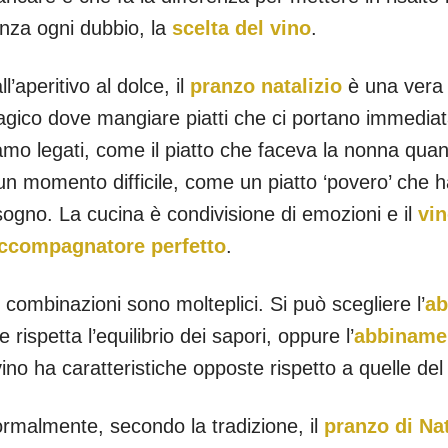
nza ogni dubbio, la
scelta del vino
.
ll’aperitivo al dolce, il
pranzo natalizio
è una vera 
gico dove mangiare piatti che ci portano immediata
amo legati, come il piatto che faceva la nonna qua
un momento difficile, come un piatto ‘povero’ che 
sogno. La cucina è condivisione di emozioni e il
vi
ccompagnatore perfetto
.
 combinazioni sono molteplici. Si può scegliere l’
ab
e rispetta l’equilibrio dei sapori, oppure l’
abbinamen
 vino ha caratteristiche opposte rispetto a quelle del 
rmalmente, secondo la tradizione, il
pranzo di Na