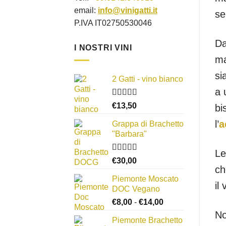
email:
info@vinigatti.it
se
P.IVA IT02750530046
Da
I NOSTRI VINI
ma
si
2 Gatti - vino bianco
a 
Valutato
€
13,50
bi
3.50
su
5
l’
a
Grappa di Brachetto
"Barbara"
Le
Valutato
€
30,00
4.00
su 5
ch
Piemonte Moscato
il
DOC Vegano
Fascia
€
8,00
-
€
14,00
di
No
Piemonte Brachetto
prezzo: