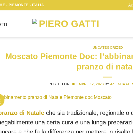
E - PIEMONTE - ITALIA
Ac
TTI
UNCATEGORIZED
Moscato Piemonte Doc: l’abbinam
pranzo di nata
POSTED ON
DICEMBRE 12, 2023
BY
AZIENDA AGR
2
c
pranzo di Natale
che sia tradizionale, regionale o d
negabilmente una certa cura e una lunga preparaz
ncare e che fa la differenza per mettere in risalto 