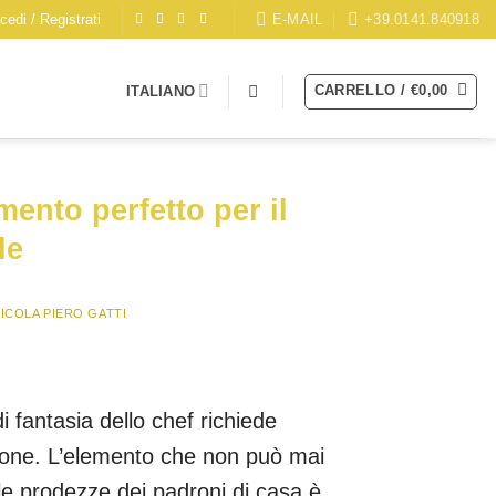
E-MAIL
+39.0141.840918
cedi / Registrati
CARRELLO /
€
0,00
ITALIANO
ento perfetto per il
le
ICOLA PIERO GATTI
i fantasia dello chef richiede
ione. L’elemento che non può mai
le prodezze dei padroni di casa è,