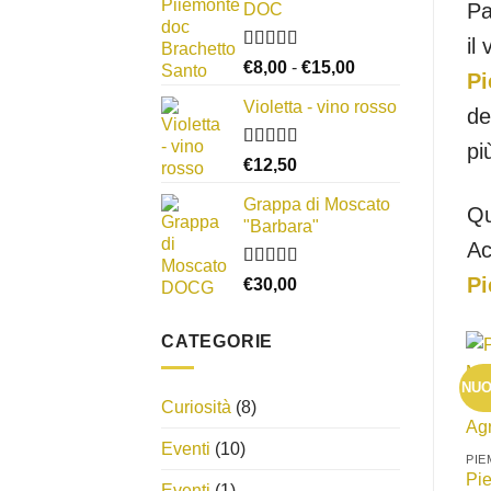
Pa
DOC
da
€8,00
il
a
Valutato
Fascia
€
8,00
-
€
15,00
Pi
4.33
su 5
€14,00
di
Violetta - vino rosso
prezzo:
de
da
pi
€8,00
Valutato
€
12,50
3.00
su
a
5
Grappa di Moscato
€15,00
Qu
"Barbara"
Ac
Valutato
Pi
€
30,00
3.67
su 5
CATEGORIE
NU
Curiosità
(8)
Eventi
(10)
PI
Pi
Eventi
(1)