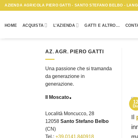
Skip
AZIENDA AGRICOLA PIERO GATTI - SANTO STEFANO BELBO - LANGH
to
content
HOME
ACQUISTA
L’AZIENDA
GATTI E ALTRO…
CONTA
AZ. AGR. PIERO GATTI
Una passione che si tramanda
da generazione in
generazione.
.
Il Moscato
1
Di
Località Moncucco, 28
Il
12058
Santo Stefano Belbo
in
(CN)
ma
Tel.:
+39.0141.840918