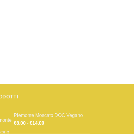
ODOTTI
Piemonte Moscato DOC Vegano
Fascia
€
8,00
-
€
14,00
di