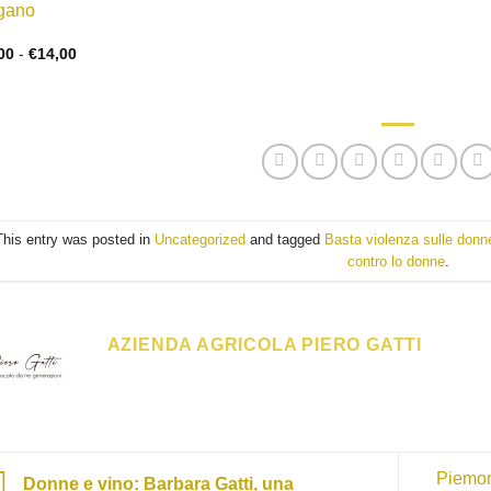
gano
Fascia
00
-
€
14,00
di
prezzo:
da
€8,00
a
€14,00
This entry was posted in
Uncategorized
and tagged
Basta violenza sulle donn
contro lo donne
.
AZIENDA AGRICOLA PIERO GATTI
Piemon
Donne e vino: Barbara Gatti, una