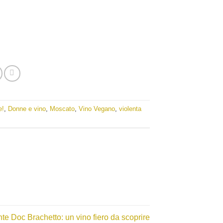
e!
,
Donne e vino
,
Moscato
,
Vino Vegano
,
violenta
te Doc Brachetto: un vino fiero da scoprire