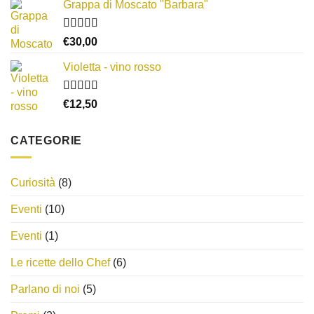
Grappa di Moscato "Barbara"
da
€8,00
Valutato
a
€
30,00
3.67
su 5
€14,00
Violetta - vino rosso
Valutato
€
12,50
3.00
su
5
CATEGORIE
Curiosità
(8)
Eventi
(10)
Eventi
(1)
Le ricette dello Chef
(6)
Parlano di noi
(5)