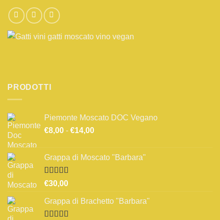
PRODOTTI
Piemonte Moscato DOC Vegano
Fascia
€
8,00
-
€
14,00
di
prezzo:
Grappa di Moscato "Barbara"
da
€8,00
a
Valutato
€
30,00
3.67
su 5
€14,00
Grappa di Brachetto "Barbara"