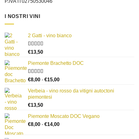
P.IVA IT02750530046
I NOSTRI VINI
2 Gatti - vino bianco
Valutato
€
13,50
3.50
su
5
Piemonte Brachetto DOC
Valutato
Fascia
€
8,00
-
€
15,00
4.33
su 5
di
Verbeia - vino rosso da vitigni autoctoni
prezzo:
piemontesi
da
€
13,50
€8,00
a
Piemonte Moscato DOC Vegano
€15,00
Fascia
€
8,00
-
€
14,00
di
prezzo: