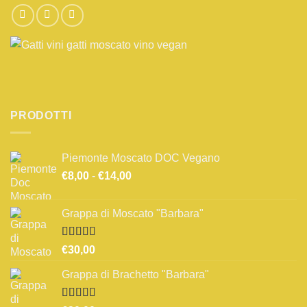
PRODOTTI
Piemonte Moscato DOC Vegano
Fascia
€
8,00
-
€
14,00
di
prezzo:
Grappa di Moscato "Barbara"
da
€8,00
a
Valutato
€
30,00
3.67
su 5
€14,00
Grappa di Brachetto "Barbara"