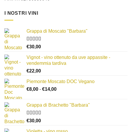
I NOSTRI VINI
Grappa di Moscato "Barbara"
Valutato
€
30,00
3.67
su 5
Vignot - vino ottenuto da uve appassite -
vendemmia tardiva
€
22,00
Piemonte Moscato DOC Vegano
Fascia
€
8,00
-
€
14,00
di
prezzo:
Grappa di Brachetto "Barbara"
da
€8,00
Valutato
a
€
30,00
4.00
su 5
€14,00
Violetta - vino rosso