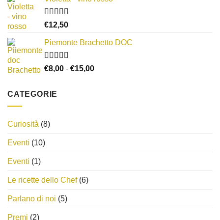
Valutato
€
12,50
3.00
su
5
Piemonte Brachetto DOC
Valutato
Fascia
€
8,00
-
€
15,00
4.33
su 5
di
prezzo:
CATEGORIE
da
€8,00
a
Curiosità
(8)
€15,00
Eventi
(10)
Eventi
(1)
Le ricette dello Chef
(6)
Parlano di noi
(5)
Premi
(2)